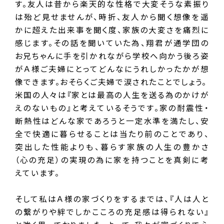
す。友人は昔から楽天的な性格で大変そうな素振り
は殆ど見せませんが、時折、友人から聞く想像を遥
かに超えた出来事を聞く度、家族の大変さを痛烈に
感じます。その話を聞いていた為、翔君が通学団の
お兄ちゃんに手を引かれながら学校へ向かう後ろ姿
がＡ様ご夫婦にとってどんなにうれしかったかが想
像できます。おそらくご夫婦で涙されたことでしょう。
米国の人々は『家とは最高の人生を送る為のかけが
えのないもの』と考えているそうです。家の耐震性・
断熱性はどんな家であろうと一定水準を満たし、安
全で快適に暮らせることは当たり前のことであり、
突出した性能よりも、暮らす家族の人生の豊かさ
（心の充足）の実現の為に家を持つことを真剣に考
えています。
そして私はＡ様の家づくりをするまでは、『人は人と
の繋がりや絆でしかこころの充足感は得られない』