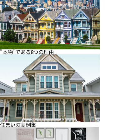
"本物"である8つの理由
住まいの実例集