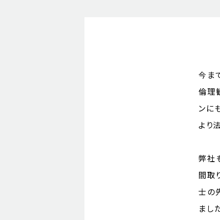
今ま
倫理
ンに
より
弊社
間取
士の
まし