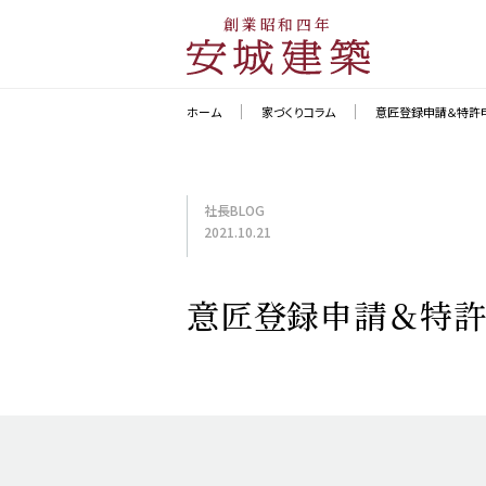
創業昭和四年
ホーム
家づくりコラム
意匠登録申請＆特許
社長BLOG
2021.10.21
意匠登録申請＆特