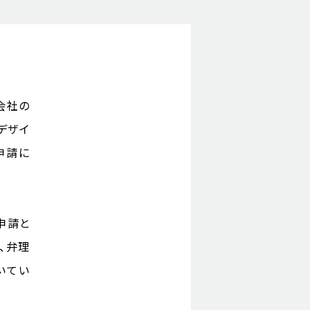
会社の
デザイ
申請に
申請と
、弁理
いてい