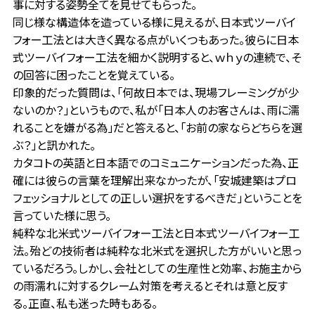
事に対する姿勢全てを見せてもらった。
同じ様な構造体を造っている様に見えるが、日本式ツーバイ
フォー工法とは大きく異なる点がいくつもあった。彼らに日本
式ツーバイフォー工法を細かく説明すると、ｗｈｙの連続で、そ
の回答に困ったことを覚えている。
印象的だった質問は、「何故日本では、現場フレーミングが少
ないのか？」というもので、私が「日本人のお客さんは、雨に濡
れることを嫌がる為」だと答えると、「お前の家ならどちらを選
ぶ？」と訊かれた。
カタコトの英語と日本語でのコミュニケーションだった為、正
確には彼らの言葉を理解出来なかったが、「安城建築はプロ
フェッショナルとしての正しい選択をするべきだ」ということを
言っていた様に思う。
純粋な北米式ツーバイフォー工法と日本式ツーバイフォー工
法。殆どの技術者は純粋な北米式を選択した方がいいと思っ
ているだろう。しかし、会社としての生産性と効率、お施主から
の雨濡れに対するクレーム対策を考えるとそれは意と反す
る。正直、私も迷った時もある。