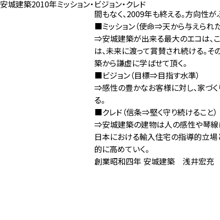
安城建築2010年ミッション・ビジョン・クレド
間もなく、2009年も終える。方向性
■ミッション（使命⇒天から与えられ
⇒安城建築が出来る最大のエコは、こ
は、未来に渡って賞賛され続ける。そ
築から謙虚に学ばせて頂く。
■ビジョン（目標⇒目指す水準）
⇒感性の豊かなお客様に対し、家づく
る。
■クレド（信条⇒堅く守り続けること）
⇒安城建築の建物は人の感性や琴線に
日本における輸入住宅の指導的立場と
的に高めていく。
創業昭和四年 安城建築 浅井宏充