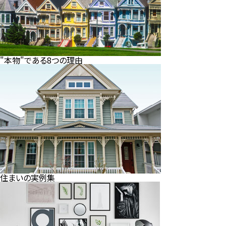
"本物"である8つの理由
住まいの実例集