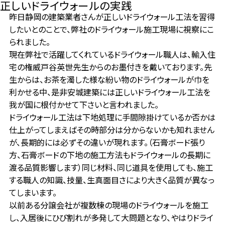
正しいドライウォールの実践
昨日静岡の建築業者さんが正しいドライウォール工法を習得
したいとのことで、弊社のドライウォール施工現場に視察にこ
られました。
現在弊社で活躍してくれているドライウォール職人は、輸入住
宅の権威戸谷英世先生からのお墨付きを戴いております。先
生からは、お茶を濁した様な紛い物のドライウォールが巾を
利かせる中、是非安城建築には正しいドライウォール工法を
我が国に根付かせて下さいと言われました。
ドライウォール工法は下地処理に手間隙掛けているか否かは
仕上がってしまえばその時部分は分からないかも知れません
が、長期的には必ずその違いが現れます。（石膏ボード張り
方、石膏ボードの下地の施工方法もドライウォールの長期に
渡る品質影響します）同じ材料、同じ道具を使用しても、施工
する職人の知識、技量、生真面目さにより大きく品質が異なっ
てしまいます。
以前ある分譲会社が複数棟の現場のドライウォールを施工
し、入居後にひび割れが多発して大問題となり、やはりドライ