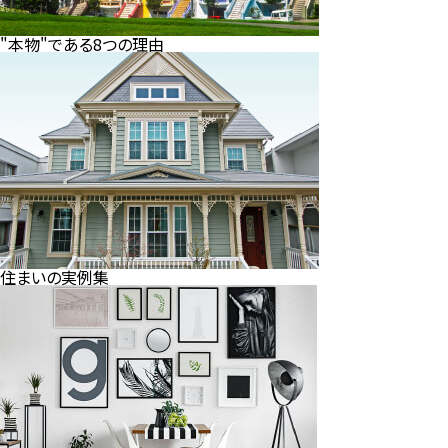
"本物"である8つの理由
住まいの実例集