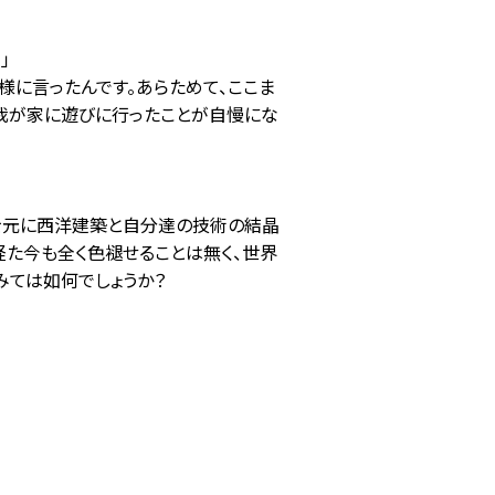
」
様に言ったんです。あらためて、ここま
、我が家に遊びに行ったことが自慢にな
を元に西洋建築と自分達の技術の結晶
経た今も全く色褪せることは無く、世界
みては如何でしょうか？