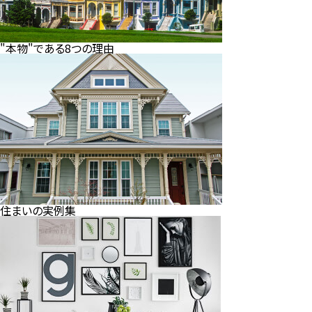
"本物"である8つの理由
住まいの実例集