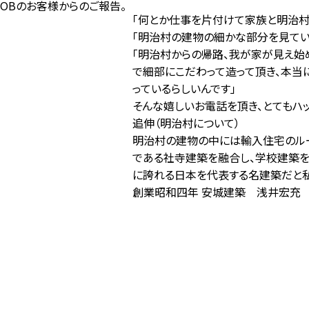
OBのお客様からのご報告。
「何とか仕事を片付けて家族と明治村
「明治村の建物の細かな部分を見てい
「明治村からの帰路、我が家が見え始
で細部にこだわって造って頂き、本当
っているらしいんです」
そんな嬉しいお電話を頂き、とてもハ
追伸（明治村について）
明治村の建物の中には
輸入住宅
のル
である社寺建築を融合し、学校建築を
に誇れる日本を代表する名建築だと私
創業昭和四年 安城建築 浅井宏充