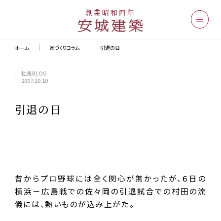
創業昭和四年
ホーム
家づくりコラム
引退の日
社長BLOG
2007.10.10
引退の日
昔からプロ野球には全く関心が無かったが、６日の
横浜－広島戦での佐々岡の引退試合での村田の流
儀には、熱いものが込み上がた。