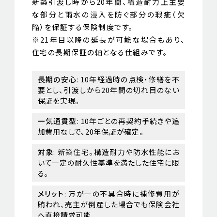
新築引渡し時から20年間、構造耐力上主要
な部分と雨水の浸入を防ぐ部分の瑕疵（欠
陥）を保証する保険制度です。
※21年目以降の延長が可能な場合もあり、
住宅の長期保証の軸となる仕組みです。
長期の安心
: 10年経過時の点検・修繕を不
要とし、引渡しから20年間の切れ目のない
保証を実現。
一気通貫型
: 10年ごとの再契約手続きや追
加費用なしで、20年保証が確定。
対象
: 新築住宅。構造耐力や防水性能にお
いて一定の耐久性基準を満たした住宅に限
る。
メリット
: 万が一の不具合時に補修費用が
賄われ、売主が倒産した場合でも保険会社
へ直接請求可能