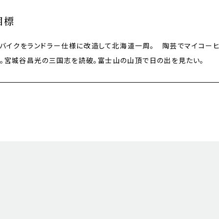
目標
バイクをランドラー仕様に改造して北海道一周。 陶芸でマイコー
。宮城谷昌光の三国志を読破。富士山の山頂で日の出を見たい。